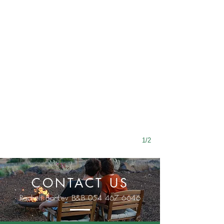
1/2
CONTACT US
Racheli Bar-Lev B&B
054 467 6646